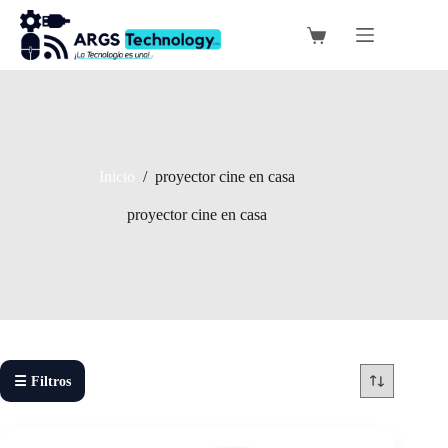
Saltar
al
Carro
contenido
de
compra
Inicio
/
proyector cine en casa
proyector cine en casa
☰ Filtros