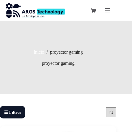
Saltar
al
Carro
contenido
de
compra
Inicio
/
proyector gaming
proyector gaming
☰ Filtros