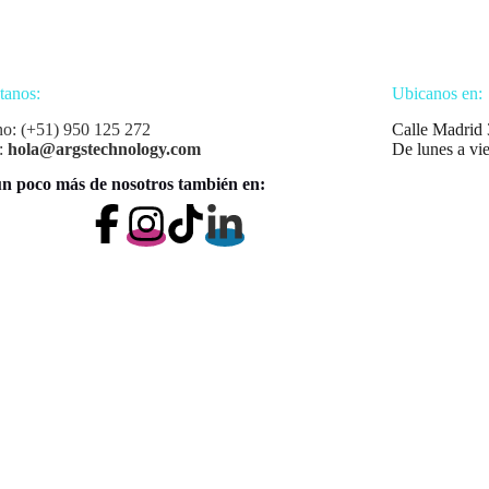
tanos:
Ubicanos en:
no: (+51) 950 125 272
Calle Madrid 
:
hola@argstechnology.com
De lunes a vi
n poco más de nosotros también en: