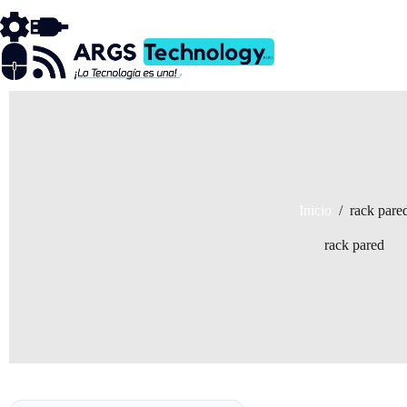
Saltar
al
contenido
Inicio
/
rack pare
rack pared