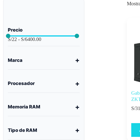
Mostra
Precio
S/
22
-
S/
6400.00
Marca
Procesador
Gabi
ZKT
Memoria RAM
S/
31
Tipo de RAM