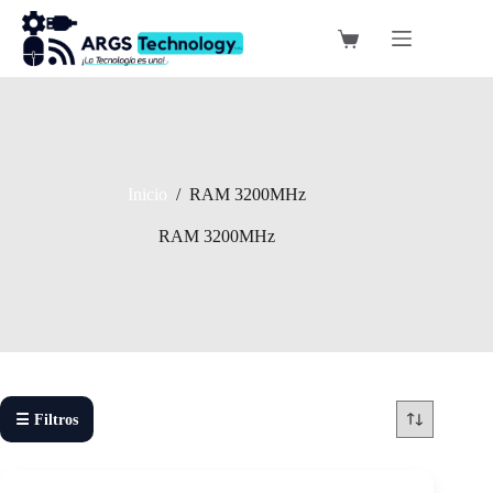
Saltar
al
Carro
contenido
de
compra
Inicio
/
RAM 3200MHz
RAM 3200MHz
☰ Filtros