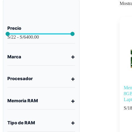
Mostra
Precio
S/
22
-
S/
6400.00
Marca
Procesador
Mem
8GB
Lap
Memoria RAM
S/
18
Tipo de RAM