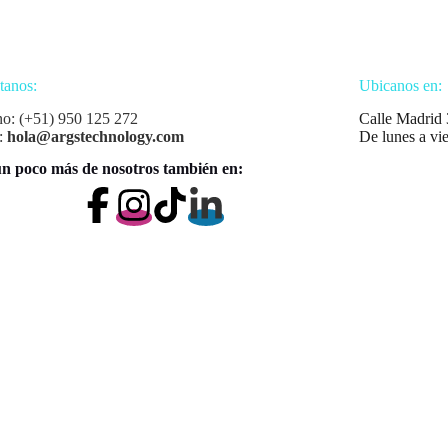
tanos:
Ubicanos en:
no: (+51) 950 125 272
Calle Madrid 
:
hola@argstechnology.com
De lunes a vi
n poco más de nosotros también en: