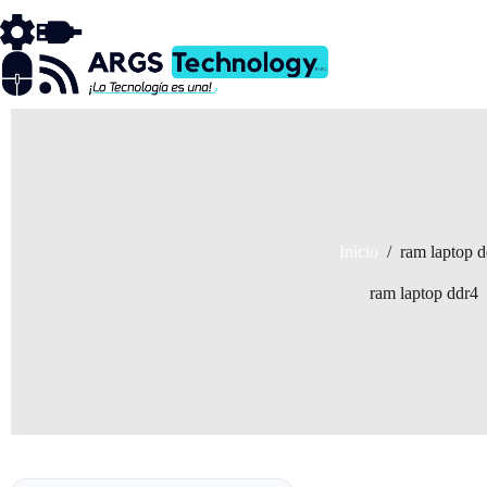
Saltar
al
contenido
Inicio
/
ram laptop d
ram laptop ddr4