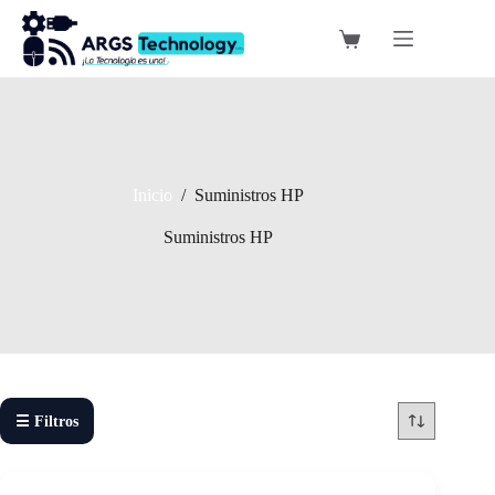
Saltar
al
Carro
contenido
de
compra
Inicio
/
Suministros HP
Suministros HP
☰ Filtros