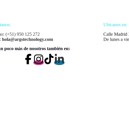
tanos:
Ubicanos en:
no: (+51) 950 125 272
Calle Madrid 
:
hola@argstechnology.com
De lunes a vi
n poco más de nosotros también en: