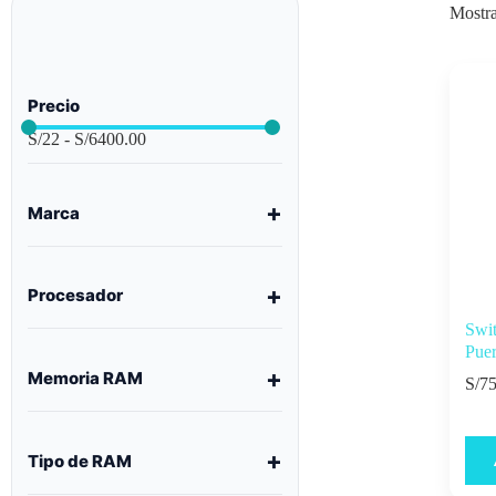
Mostra
Precio
S/
22
-
S/
6400.00
Marca
Procesador
Swi
Puer
Memoria RAM
S/
75
Tipo de RAM