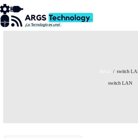
Saltar
al
contenido
Inicio
/
switch L
switch LAN