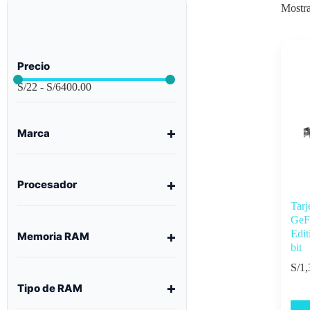
Mostra
Precio
S/
22
-
S/
6400.00
Marca
Procesador
Tar
GeF
Edi
Memoria RAM
bit
S/
1,
Tipo de RAM