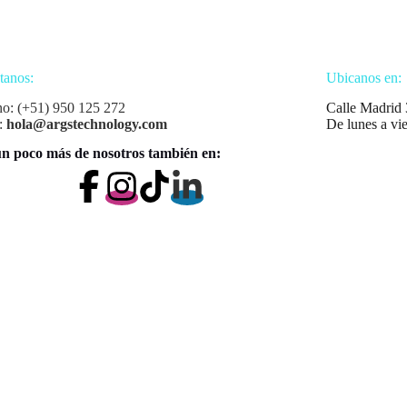
tanos:
Ubicanos en:
no: (+51) 950 125 272
Calle Madrid 
:
hola@argstechnology.com
De lunes a vi
n poco más de nosotros también en: