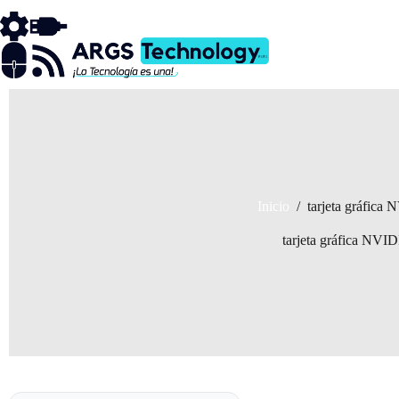
Saltar
al
contenido
Inicio
/
tarjeta gráfica
tarjeta gráfica NVI