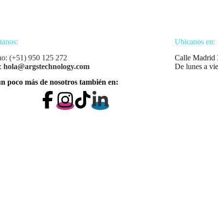
tanos:
Ubicanos en:
no: (+51) 950 125 272
Calle Madrid 
:
hola@argstechnology.com
De lunes a vi
n poco más de nosotros también en: