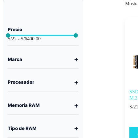
Mostra
Precio
S/
22
-
S/
6400.00
Marca
Procesador
SSD
M.2
Memoria RAM
S/
21
Tipo de RAM