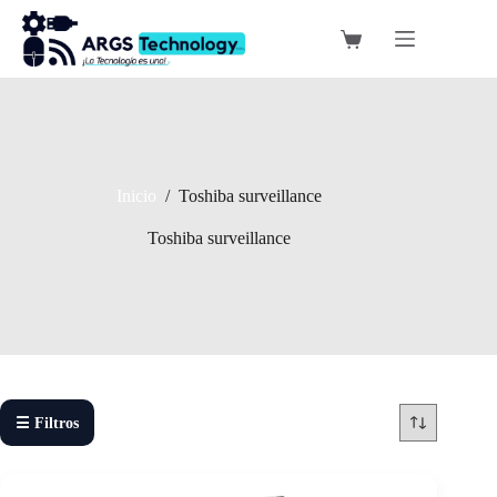
Saltar
al
Carro
contenido
de
compra
Inicio
/
Toshiba surveillance
Toshiba surveillance
☰ Filtros