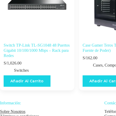
Switch TP-Link TL-SG1048 48 Puertos
Case Gamer Teros 
Gigabit 10/100/1000 Mbps – Rack para
Fuente de Poder)
Redes
S/
162.00
S/
1,026.00
Cases
,
Compo
Switches
Añadir Al Carrito
Añadir Al Car
Información:
Contác
Sobre Nosotros
Teléfo