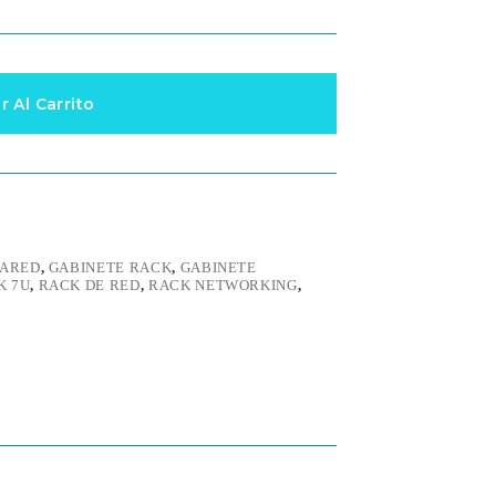
r Al Carrito
PARED
,
GABINETE RACK
,
GABINETE
K 7U
,
RACK DE RED
,
RACK NETWORKING
,