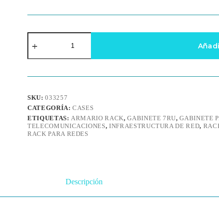
Gabinete
Rack
Añadi
de
Pared
7RU
para
Redes
cantidad
SKU:
033257
CATEGORÍA:
CASES
ETIQUETAS:
ARMARIO RACK
,
GABINETE 7RU
,
GABINETE 
TELECOMUNICACIONES
,
INFRAESTRUCTURA DE RED
,
RAC
RACK PARA REDES
Descripción