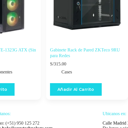
TE-1323G ATX (Sin
Gabinete Rack de Pared ZKTeco 9RU
para Redes
S/
315.00
nentes
Cases
rito
Añadir Al Carrito
tanos:
Ubicanos en:
no: (+51) 950 125 272
Calle Madrid 