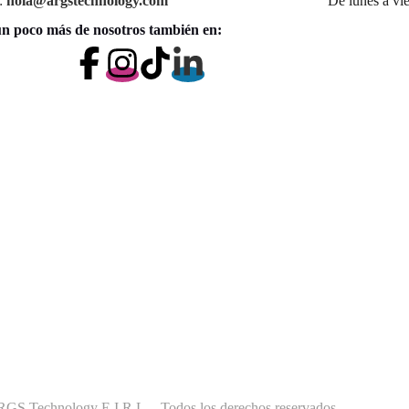
:
hola@argstechnology.com
De lunes a vi
n poco más de nosotros también en:
S Technology E.I.R.L. - Todos los derechos reservados.