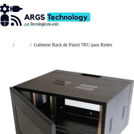
Saltar
al
contenido
Inicio
/
Cases
/
Gabinete Rack de Pared 7RU para Redes