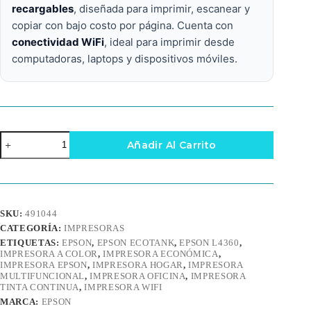
recargables
, diseñada para imprimir, escanear y
copiar con bajo costo por página. Cuenta con
conectividad WiFi
, ideal para imprimir desde
computadoras, laptops y dispositivos móviles.
Impresora
Añadir Al Carrito
Multifuncional
Epson
EcoTank
L4360
–
WiFi,
SKU:
491044
Impresión
CATEGORÍA:
IMPRESORAS
a
Color,
ETIQUETAS:
EPSON
,
EPSON ECOTANK
,
EPSON L4360
,
Escaneo
IMPRESORA A COLOR
,
IMPRESORA ECONÓMICA
,
IMPRESORA EPSON
,
IMPRESORA HOGAR
,
IMPRESORA
y
MULTIFUNCIONAL
,
IMPRESORA OFICINA
,
IMPRESORA
Copia
TINTA CONTINUA
,
IMPRESORA WIFI
cantidad
MARCA:
EPSON