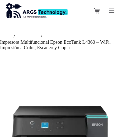
Saltar
al
Carro
contenido
de
compra
Inicio
/
Impresoras
/
Impresora Multifuncional Epson EcoTank L4360 – WiFi,
Impresión a Color, Escaneo y Copia