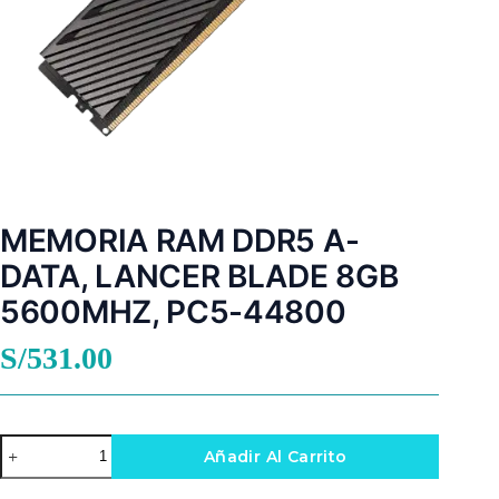
MEMORIA RAM DDR5 A-
DATA, LANCER BLADE 8GB
5600MHZ, PC5-44800
S/
531.00
MEMORIA
Añadir Al Carrito
RAM
DDR5
A-