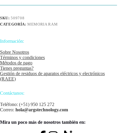
DATA,
LANCER
BLADE
SKU:
509708
8GB
CATEGORÍA:
MEMORIA RAM
5600MHZ,
PC5-
44800
cantidad
Información:
Sobre Nosotros
Términos y condiciones
Métodos de pago
Tienes preguntas?
Gestión de residuos de aparatos eléctricos y electrónicos
(RAEE)
Contáctanos:
Teléfono: (+51) 950 125 272
Correo:
hola@argstechnology.com
Mira un poco más de nosotros también en: