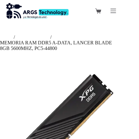
Saltar
al
Carro
contenido
de
compra
Inicio
/
Memoria RAM
/
MEMORIA RAM DDR5 A-DATA, LANCER BLADE
8GB 5600MHZ, PC5-44800