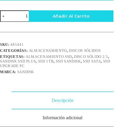
SSD
Añadir Al Carrito
SanDisk
SSD
Plus
1TB
SATA
2.5"
SKU:
481441
535MB/s
CATEGORÍAS:
ALMACENAMIENTO
,
DISCOS SÓLIDOS
cantidad
ETIQUETAS:
ALMACENAMIENTO SSD
,
DISCO SÓLIDO 2.5
,
SANDISK SSD PLUS
,
SSD 1TB
,
SSD SANDISK
,
SSD SATA
,
SSD
UPGRADE PC
MARCA:
SANDISK
Descripción
Información adicional