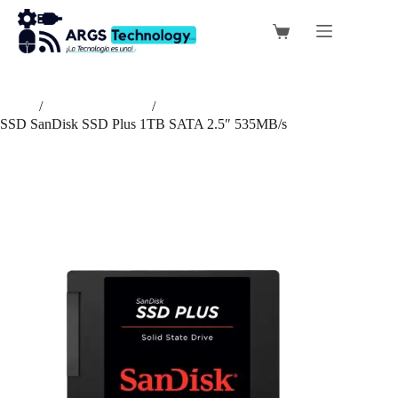
Saltar
al
Carro
contenido
de
compra
Inicio
/
Almacenamiento
/
SSD SanDisk SSD Plus 1TB SATA 2.5″ 535MB/s