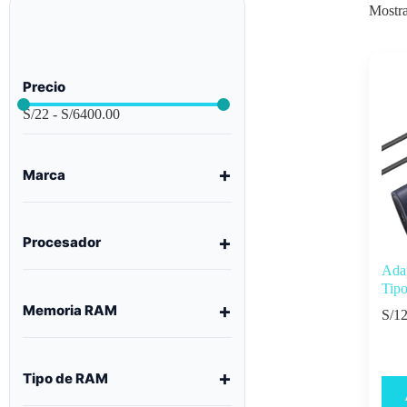
Mostra
Precio
S/
22
-
S/
6400.00
Marca
Procesador
Ada
Tip
Memoria RAM
S/
12
Tipo de RAM