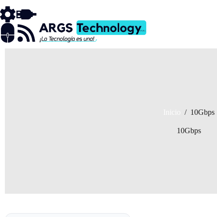
Saltar
al
contenido
Inicio
/
10Gbps
10Gbps