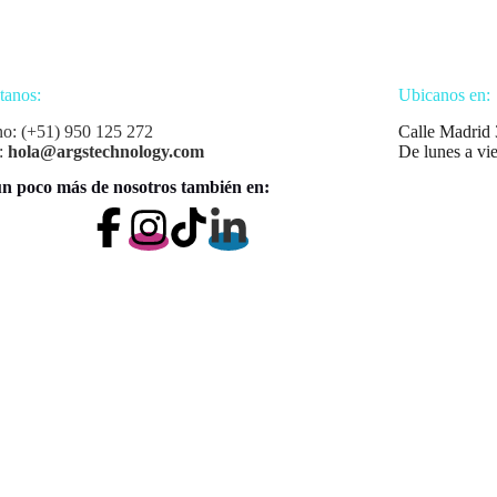
tanos:
Ubicanos en:
no: (+51) 950 125 272
Calle Madrid 
:
hola@argstechnology.com
De lunes a vi
n poco más de nosotros también en: