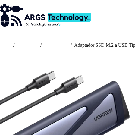
Saltar
al
contenido
Inicio
/
Accesorios
/
Adaptadores
/
Adaptador SSD M.2 a USB T