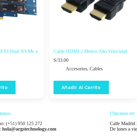
a JEYI Dual NVMe a
Cable HDMI 2 Metros Alta Velocidad
S/
33.00
Accesorios
,
Cables
rito
Añadir Al Carrito
tanos:
Ubicanos en:
no: (+51) 950 125 272
Calle Madrid 
:
hola@argstechnology.com
De lunes a vi