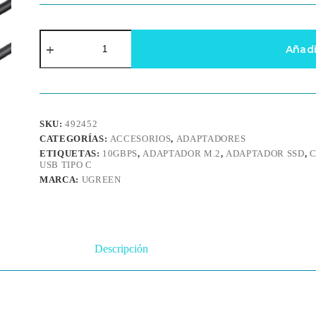
Adaptador
SSD
Añadi
M.2
a
USB
Tipo-
C
UGREEN
SKU:
492452
10Gbps
CATEGORÍAS:
ACCESORIOS
,
ADAPTADORES
cantidad
ETIQUETAS:
10GBPS
,
ADAPTADOR M.2
,
ADAPTADOR SSD
,
C
USB TIPO C
MARCA:
UGREEN
Descripción