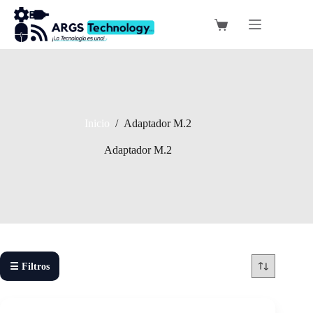
Saltar
al
Carro
contenido
de
compra
Inicio
/
Adaptador M.2
Adaptador M.2
☰ Filtros