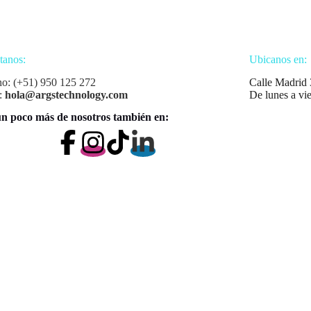
tanos:
Ubicanos en:
no: (+51) 950 125 272
Calle Madrid 
:
hola@argstechnology.com
De lunes a vi
n poco más de nosotros también en: