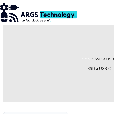
Saltar
al
contenido
Inicio
/
SSD a USB
SSD a USB-C