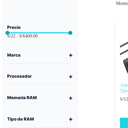
Mostra
Precio
S/
22
-
S/
6400.00
Marca
Procesador
Ada
Tip
Memoria RAM
S/
12
Tipo de RAM