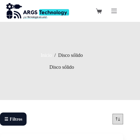
Saltar
al
Carro
contenido
de
compra
Inicio
/
Disco sólido
Disco sólido
☰ Filtros