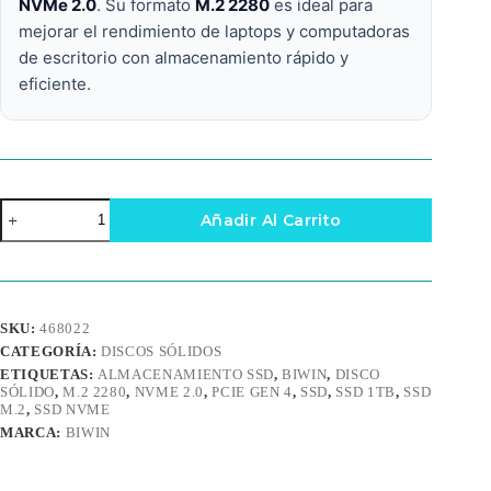
NVMe 2.0
. Su formato
M.2 2280
es ideal para
mejorar el rendimiento de laptops y computadoras
de escritorio con almacenamiento rápido y
eficiente.
Unidad
Añadir Al Carrito
de
Estado
Sólido
BIWIN
NV7200
1TB
SKU:
468022
M.2
CATEGORÍA:
DISCOS SÓLIDOS
2280
PCIe
ETIQUETAS:
ALMACENAMIENTO SSD
,
BIWIN
,
DISCO
Gen
SÓLIDO
,
M.2 2280
,
NVME 2.0
,
PCIE GEN 4
,
SSD
,
SSD 1TB
,
SSD
M.2
,
SSD NVME
4
x4
MARCA:
BIWIN
NVMe
2.0
cantidad