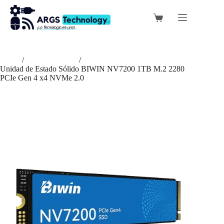
Saltar
al
Carro
contenido
de
compra
Inicio
/
Discos Sólidos
/
Unidad de Estado Sólido BIWIN NV7200 1TB M.2 2280
PCIe Gen 4 x4 NVMe 2.0