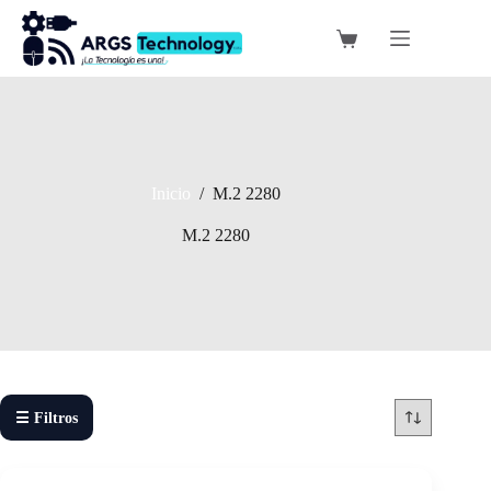
Saltar
al
Carro
contenido
de
compra
Inicio
/
M.2 2280
M.2 2280
☰ Filtros