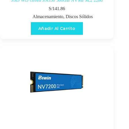
SSD WD Green SN350 500GB NVMe M.2 2280
S/
141.86
Almacenamiento
,
Discos Sólidos
Añadir Al Carrito