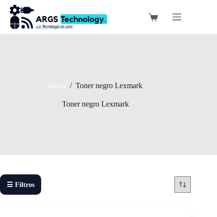
Saltar
al
Carro
contenido
de
compra
Inicio
/
Toner negro Lexmark
Toner negro Lexmark
☰ Filtros