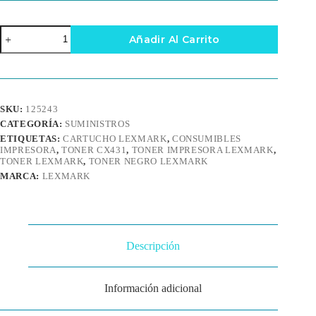
Tóner
Añadir Al Carrito
para
Impresora
Lexmark
CX431
Negro
cantidad
SKU:
125243
CATEGORÍA:
SUMINISTROS
ETIQUETAS:
CARTUCHO LEXMARK
,
CONSUMIBLES
IMPRESORA
,
TONER CX431
,
TONER IMPRESORA LEXMARK
,
TONER LEXMARK
,
TONER NEGRO LEXMARK
MARCA:
LEXMARK
Descripción
Información adicional