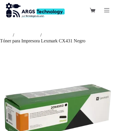
Saltar
al
Carro
contenido
de
compra
Inicio
/
Suministros
/
Tóner para Impresora Lexmark CX431 Negro