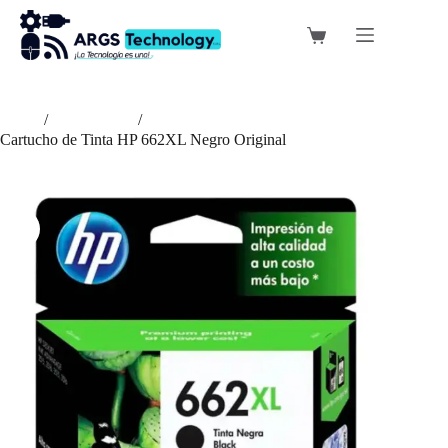
Saltar
al
Carro
contenido
de
compra
Inicio
/
Suministros
/
Cartucho de Tinta HP 662XL Negro Original