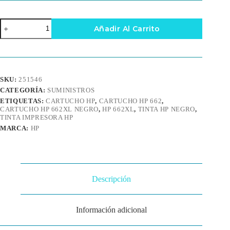
Cartucho
Añadir Al Carrito
de
Tinta
HP
662XL
Negro
Original
SKU:
251546
cantidad
CATEGORÍA:
SUMINISTROS
ETIQUETAS:
CARTUCHO HP
,
CARTUCHO HP 662
,
CARTUCHO HP 662XL NEGRO
,
HP 662XL
,
TINTA HP NEGRO
,
TINTA IMPRESORA HP
MARCA:
HP
Descripción
Información adicional