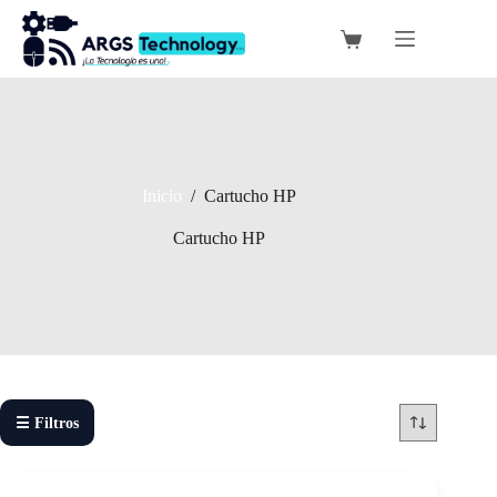
Saltar
al
Carro
contenido
de
compra
Inicio
/
Cartucho HP
Cartucho HP
☰ Filtros