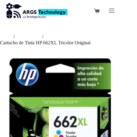
Saltar
al
Carro
contenido
de
compra
Inicio
/
Suministros
/
Cartucho de Tinta HP 662XL Tricolor Original