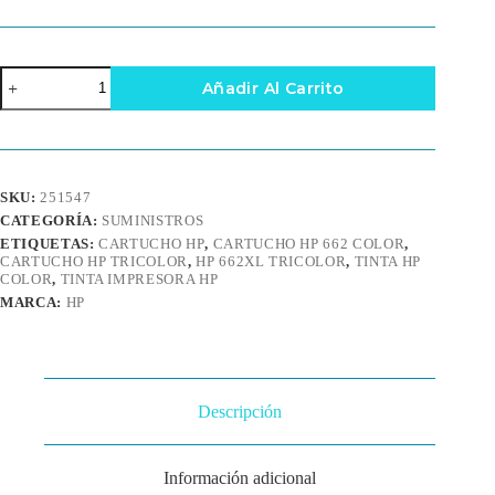
Cartucho
Añadir Al Carrito
de
Tinta
HP
662XL
Tricolor
Original
SKU:
251547
cantidad
CATEGORÍA:
SUMINISTROS
ETIQUETAS:
CARTUCHO HP
,
CARTUCHO HP 662 COLOR
,
CARTUCHO HP TRICOLOR
,
HP 662XL TRICOLOR
,
TINTA HP
COLOR
,
TINTA IMPRESORA HP
MARCA:
HP
Descripción
Información adicional