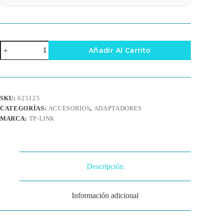
Tarjeta
Añadir Al Carrito
de
Red
WiFi
PCI
Express
TP-
SKU:
025125
Link
CATEGORÍAS:
ACCESORIOS
,
ADAPTADORES
Archer
cantidad
MARCA:
TP-LINK
Descripción
Información adicional