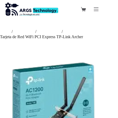
Saltar
al
Carro
contenido
de
compra
Inicio
/
Accesorios
/
Adaptadores
/
Tarjeta de Red WiFi PCI Express TP-Link Archer