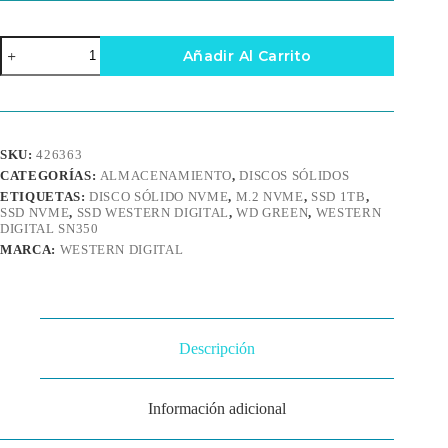
SSD
Añadir Al Carrito
NVMe
Western
Digital
Green
SN350
1TB
SKU:
426363
M.2
CATEGORÍAS:
ALMACENAMIENTO
,
DISCOS SÓLIDOS
cantidad
ETIQUETAS:
DISCO SÓLIDO NVME
,
M.2 NVME
,
SSD 1TB
,
SSD NVME
,
SSD WESTERN DIGITAL
,
WD GREEN
,
WESTERN
DIGITAL SN350
MARCA:
WESTERN DIGITAL
Descripción
Información adicional