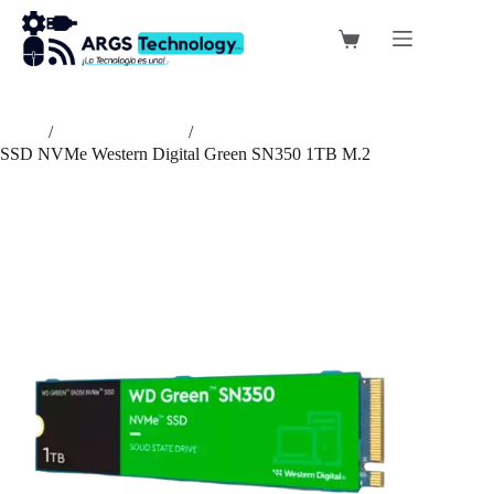
Saltar
al
Carro
contenido
de
compra
Inicio
/
Almacenamiento
/
SSD NVMe Western Digital Green SN350 1TB M.2